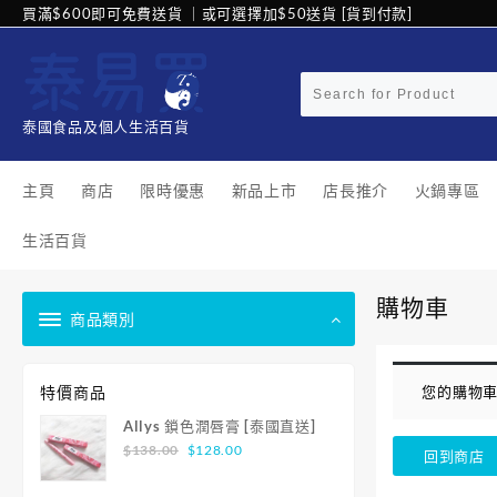
買滿$600即可免費送貨 ｜或可選擇加$50送貨 [貨到付款]
泰國食品及個人生活百貨
主頁
商店
限時優惠
新品上市
店長推介
火鍋專區
生活百貨
購物車
商品類別
特價商品
您的購物
Allys 鎖色潤唇膏 [泰國直送]
$
138.00
$
128.00
回到商店