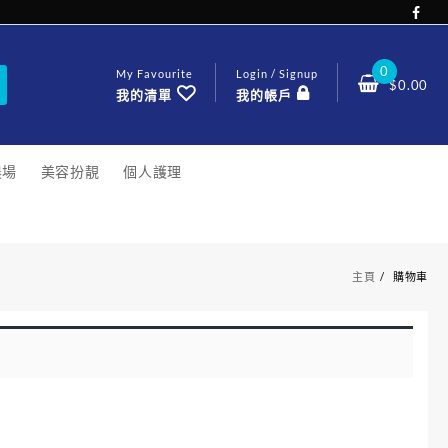
0
My Favourite
Login / Signup
$
0.00
我的清單
我的帳戶
農場
美容扮靚
個人護理
主頁
購物車