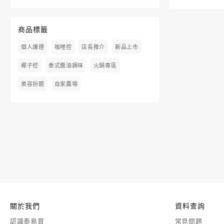
商品標籤
個人護理
咖哩控
店長推介
新品上市
椰子控
泰式醬油調味
火鍋專區
美容扮靚
自家農場
關於我們
資料查詢
認識泰易買
常見問題