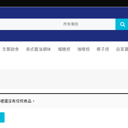
生酮飲食
泰式醬油調味
榴槤控
咖哩控
椰子控
自家
車裡還沒有任何商品。