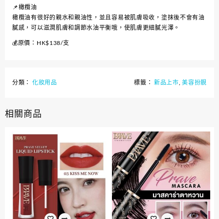
📌橄欖油
橄欖油有很好的親水和親油性，並且容易被肌膚吸收，塗抹後不會有油
膩感，可以滋潤肌膚和調節水油平衡哦，使肌膚更細膩光澤。
💰原價：HK$138/支
分類：
化妝用品
標籤：
新品上市
,
美容扮靚
相關商品