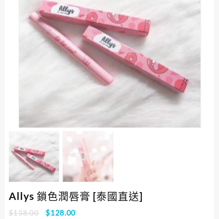
Allys 鎖色潤唇膏 [泰國直送]
$
138.00
$
128.00