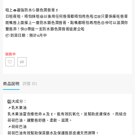
咀上👄最強防水💦鎖色潤唇膏💄
日咀夜咀，唔怕抹咀😆以後用任何唇膏都唔怕甩色啦👏🏼只要係搽咗唇膏
既嘴唇上面搽上一層防水鎖色潤唇膏，點嘴都唔怕再甩色😍仲可以滋潤你
雙唇添！快D帶返一支防水鎖色潤唇膏返屋企啦
📦 到貨日期：預計6月中
缺貨中
商品說明
評價 (0)
3️⃣大成分：
📌乳木果油
乳木果油富含維他命 A 及 E，能有效抗氧化，並幫助皮膚保水 ，而結合
荷荷巴油，讓雙唇舒適、柔軟、滋潤。
📌荷荷巴油
荷荷巴油有效幫助保濕鎖水及保護唇部皮膚天然屏障。