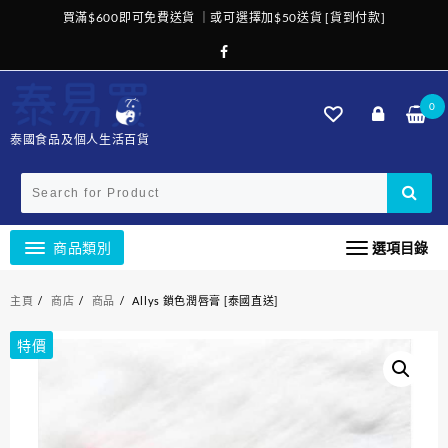
Skip
買滿$600即可免費送貨 ｜或可選擇加$50送貨 [貨到付款]
to
content
0
泰國食品及個人生活百貨
商品類別
選項目錄
主頁
商店
商品
Allys 鎖色潤唇膏 [泰國直送]
特價