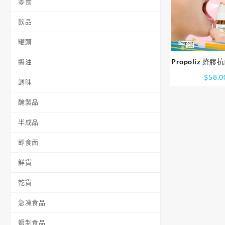
零食
飲品
罐頭
Propoliz 蜂
醬油
(15ml
$
58.0
調味
醃製品
半成品
即食面
鮮貨
乾貨
急凍食品
蝦制食品