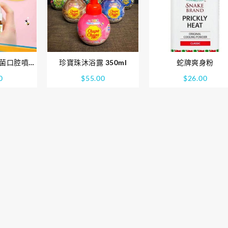
膠抗菌口腔噴霧
珍寶珠沐浴露 350ml
蛇牌爽身粉
)
0
$
55.00
$
26.00