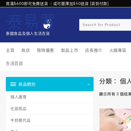
Skip
買滿$600即可免費送貨 ｜或可選擇加$50送貨 [貨到付款]
to
content
泰國食品及個人生活百貨
主頁
商店
限時優惠
新品上市
店長推介
火鍋專區
生活百貨
分類：
個
商品類別
顯示所有 3 個結
個人護理
化妝用品
牛奶替代品