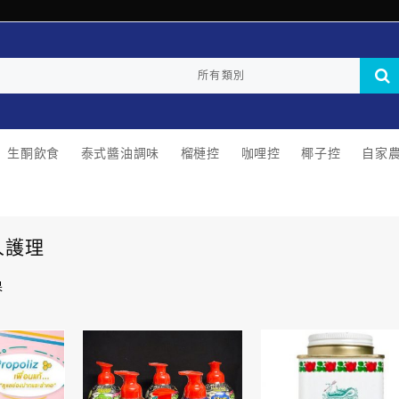
生酮飲食
泰式醬油調味
榴槤控
咖哩控
椰子控
自家
人護理
果