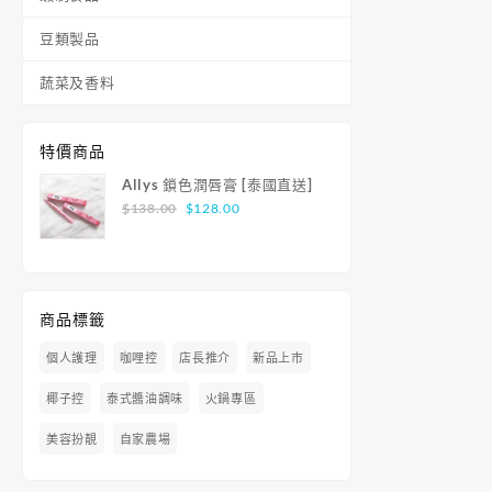
豆類製品
蔬菜及香料
特價商品
Allys 鎖色潤唇膏 [泰國直送]
$
138.00
$
128.00
商品標籤
個人護理
咖哩控
店長推介
新品上市
椰子控
泰式醬油調味
火鍋專區
美容扮靚
自家農場