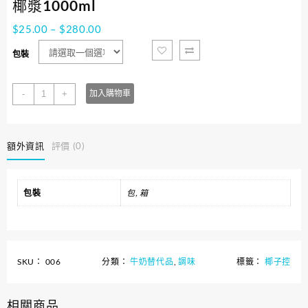
椰漿1000ml
$
25.00
–
$
280.00
包裝
椰
-
+
加入購物車
漿
1000ml
數
額外資訊
評價 (0)
量
包裝
包, 箱
SKU：
006
分類：
牛奶替代品
,
調味
標籤：
椰子控
相關商品