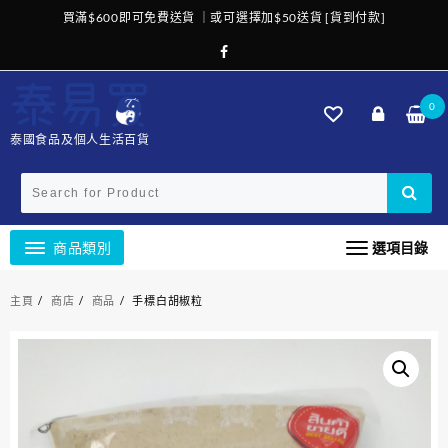
Skip
買滿$600即可免費送貨 ｜或可選擇加$50送貨 [貨到付款]
to
content
0
泰國食品及個人生活百貨
商品類別
選項目錄
主頁
商店
商品
手標白胡椒粒