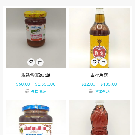
蝦醬膏(蝦頭油)
金杯魚露
$
60.00
–
$
1,350.00
$
12.00
–
$
135.00
選擇選項
選擇選項