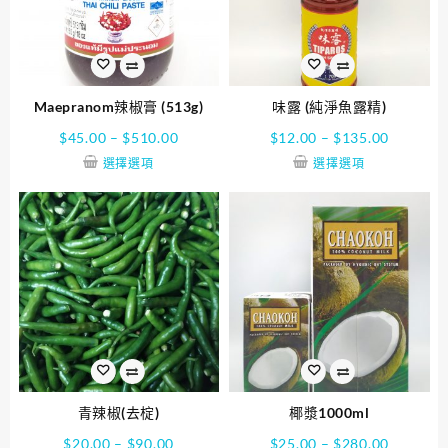
Maepranom辣椒膏 (513g)
味露 (純淨魚露精)
$
45.00
–
$
510.00
$
12.00
–
$
135.00
選擇選項
選擇選項
青辣椒(去椗)
椰漿1000ml
$
20.00
–
$
90.00
$
25.00
–
$
280.00