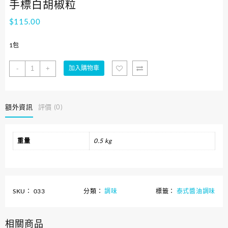
手標白胡椒粒
$
115.00
1包
手
-
+
加入購物車
標
白
胡
額外資訊
評價 (0)
椒
粒
數
量
重量
0.5 kg
SKU：
033
分類：
調味
標籤：
泰式醬油調味
相關商品