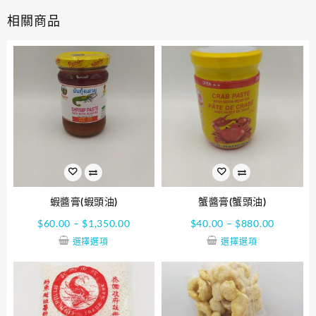
相關商品
蝦醬膏(蝦頭油)
蟹醬膏(蟹頭油)
$
60.00
–
$
1,350.00
$
40.00
–
$
880.00
選擇選項
選擇選項