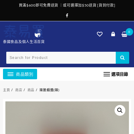
Skip
買滿$600即可免費送貨 ｜或可選擇加$50送貨 [貨到付款]
to
content
0
泰國食品及個人生活百貨
商品類別
選項目錄
主頁
商店
商品
辣脆蝦醬(辣)