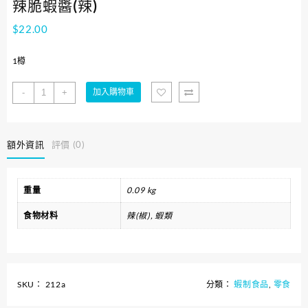
辣脆蝦醬(辣)
$
22.00
1樽
辣
-
+
加入購物車
脆
蝦
醬
額外資訊
評價 (0)
(辣)
數
量
重量
0.09 kg
食物材料
辣(椒), 蝦類
SKU：
212a
分類：
蝦制食品
,
零食