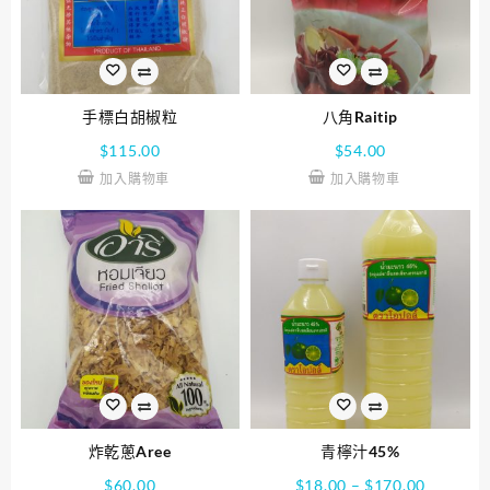
手標白胡椒粒
八角Raitip
$
115.00
$
54.00
加入購物車
加入購物車
炸乾蔥Aree
青檸汁45%
$
60.00
$
18.00
–
$
170.00