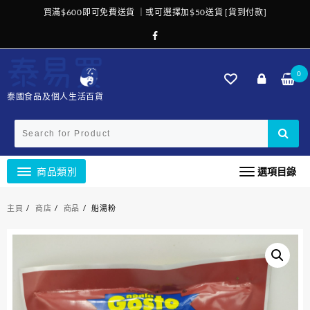
Skip
買滿$600即可免費送貨 ｜或可選擇加$50送貨 [貨到付款]
to
content
0
泰國食品及個人生活百貨
商品類別
選項目錄
主頁
商店
商品
船湯粉