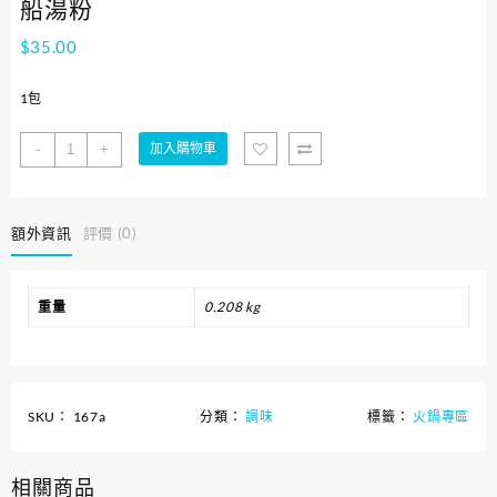
船湯粉
$
35.00
1包
船
-
+
加入購物車
湯
粉
數
額外資訊
評價 (0)
量
重量
0.208 kg
SKU：
167a
分類：
調味
標籤：
火鍋專區
相關商品